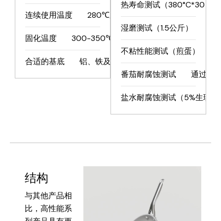
热寿命测试（380°C*30 分
连续使用温度
280℃/536℉
湿磨测试（1.5公斤）
>20
固化温度
300-350℃/626-662℉
不粘性能测试（煎蛋）
>
合适的基底
铝、铁及其合金
番茄耐腐蚀测试
通过
盐水耐腐蚀测试（5%生理盐水
结构
与其他产品相
比，高性能系