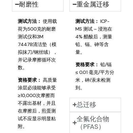
耐磨性
重金属迁移
测试方法：
使用载
测试方法：
ICP-
荷为500克的耐磨
MS 测试 – 浸泡在
测试仪和3M
4% 醋酸后，测量
7447B清洁垫（模
铅、镉、砷等含
拟抹刀/钢丝绒），
量。
并记录摩擦循环次
资格要求：
铅/镉
数。
≤ 0.01 毫克/平方分
资格要求：
高质量
米，砷/汞未检测
涂层必须能够承受
到。
≥10,000次摩擦而
不露出基材，并且
总迁移
在摩擦后，煎蛋测
全氟化合物
试不应显示明显粘
（PFAS）
附。