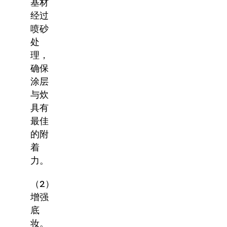
基材
经过
喷砂
处
理，
确保
涂层
与炊
具有
最佳
的附
着
力。
（2）
增强
底
妆。