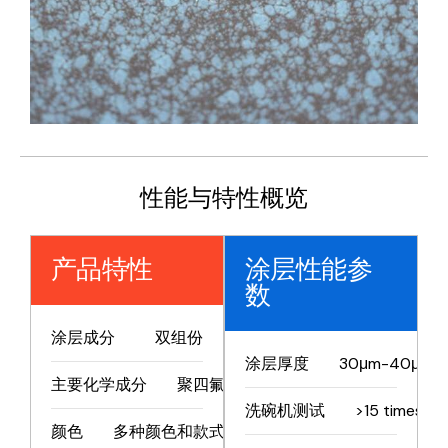
性能与特性概览
产品特性
涂层性能参
数
涂层成分
双组份
涂层厚度
30μm-40μm
主要化学成分
聚四氟乙烯
洗碗机测试
>15 times
颜色
多种颜色和款式可选