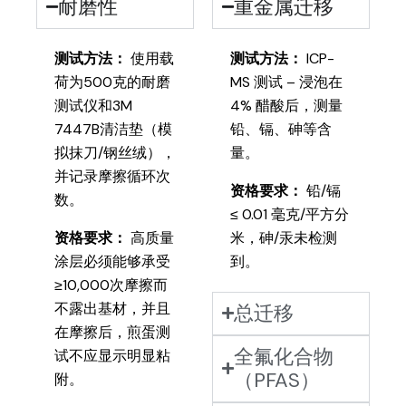
耐磨性
重金属迁移
测试方法：
使用载
测试方法：
ICP-
荷为500克的耐磨
MS 测试 – 浸泡在
测试仪和3M
4% 醋酸后，测量
7447B清洁垫（模
铅、镉、砷等含
拟抹刀/钢丝绒），
量。
并记录摩擦循环次
资格要求：
铅/镉
数。
≤ 0.01 毫克/平方分
资格要求：
高质量
米，砷/汞未检测
涂层必须能够承受
到。
≥10,000次摩擦而
不露出基材，并且
总迁移
在摩擦后，煎蛋测
全氟化合物
试不应显示明显粘
（PFAS）
附。