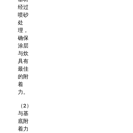
经过
喷砂
处
理，
确保
涂层
与炊
具有
最佳
的附
着
力。
（2）
与基
底附
着力