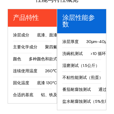
产品特性
涂层性能参
数
涂层成分
底漆、面漆、点漆或中漆
涂层厚度
30μm-40μm
主要化学成分
聚四氟乙烯
洗碗机测试
>10 循环
颜色
多种颜色和款式可选
湿磨测试（1.5公斤）
>1
连续使用温度
260℃/500℉
不粘性能测试（煎蛋）
>
固化温度
底漆 130°C/266°F 面漆 400°C/752°F
番茄耐腐蚀测试
通过
合适的基底
铝、铁及其合金
盐水耐腐蚀测试（5%生理盐水