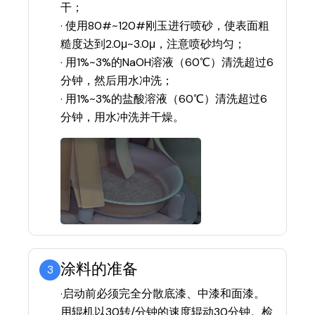
干；
· 使用80#~120#刚玉进行喷砂，使表面粗
糙度达到2.0μ~3.0μ，注意喷砂均匀；
· 用1%~3%的NaOH溶液（60℃）清洗超过6
分钟，然后用水冲洗；
· 用1%~3%的盐酸溶液（60℃）清洗超过6
分钟，用水冲洗并干燥。
涂料的准备
3
·启动前必须完全分散底漆、中漆和面漆。
用辊机以30转/分钟的速度辊动30分钟。检