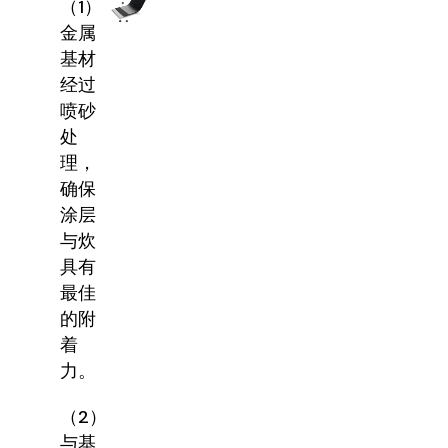
（1）
金属
基材
经过
喷砂
处
理，
确保
涂层
与炊
具有
最佳
的附
着
力。
（2）
与基