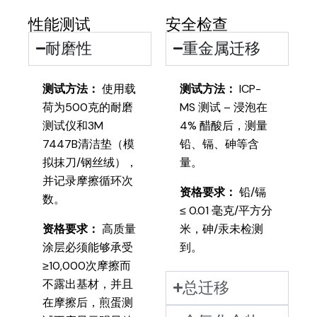
性能测试
安全检查
耐磨性
重金属迁移
测试方法：
使用载
测试方法：
ICP-
荷为500克的耐磨
MS 测试 – 浸泡在
测试仪和3M
4% 醋酸后，测量
7447B清洁垫（模
铅、镉、砷等含
拟抹刀/钢丝绒），
量。
并记录摩擦循环次
资格要求：
铅/镉
数。
≤ 0.01 毫克/平方分
资格要求：
高质量
米，砷/汞未检测
涂层必须能够承受
到。
≥10,000次摩擦而
不露出基材，并且
总迁移
在摩擦后，煎蛋测