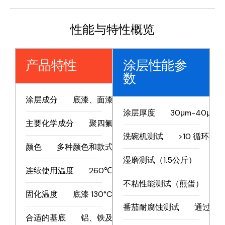
性能与特性概览
产品特性
涂层性能参
数
涂层成分
底漆、面漆、点漆或中漆
涂层厚度
30μm-40μm
主要化学成分
聚四氟乙烯
洗碗机测试
>10 循环
颜色
多种颜色和款式可选
湿磨测试（1.5公斤）
>1
连续使用温度
260℃/500℉
不粘性能测试（煎蛋）
>
固化温度
底漆 130°C/266°F 面漆 400°C/752°F
番茄耐腐蚀测试
通过
合适的基底
铝、铁及其合金