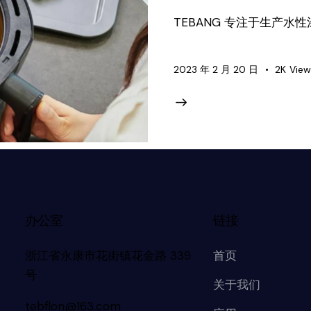
TEBANG 专注于生产水性涂
2023 年 2 月 20 日
2K
View
办公室
链接
浙江省永康市花街镇花金路 339
首页
号
关于我们
tebflon@163.com